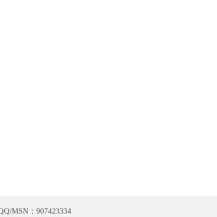
QQ/MSN：907423334